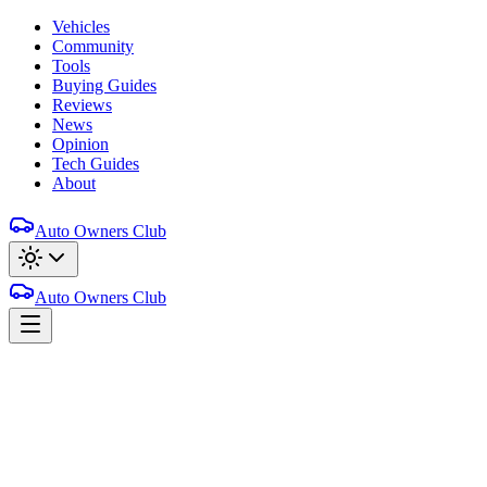
Vehicles
Community
Tools
Buying Guides
Reviews
News
Opinion
Tech Guides
About
Auto Owners Club
Auto Owners Club