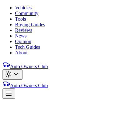
Vehicles
Community
Tools
Buying Guides
Reviews
News
Opinion
Tech Guides
About
Auto Owners Club
Auto Owners Club