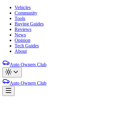
Vehicles
Community
Tools
Buying Guides
Reviews
News
Opinion
Tech Guides
About
Auto Owners Club
Auto Owners Club