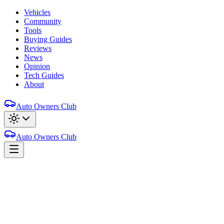
Vehicles
Community
Tools
Buying Guides
Reviews
News
Opinion
Tech Guides
About
Auto Owners Club
Auto Owners Club