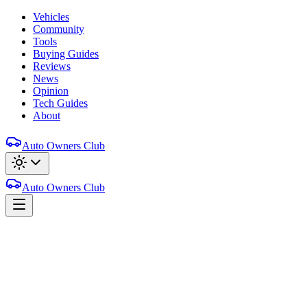
Vehicles
Community
Tools
Buying Guides
Reviews
News
Opinion
Tech Guides
About
Auto Owners Club
Auto Owners Club