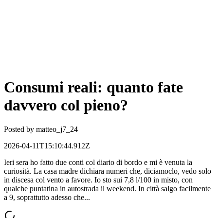
Consumi reali: quanto fate
davvero col pieno?
Posted by
matteo_j7_24
2026-04-11T15:10:44.912Z
Ieri sera ho fatto due conti col diario di bordo e mi è venuta la
curiosità. La casa madre dichiara numeri che, diciamoclo, vedo solo
in discesa col vento a favore. Io sto sui 7,8 l/100 in misto, con
qualche puntatina in autostrada il weekend. In città salgo facilmente
a 9, soprattutto adesso che...