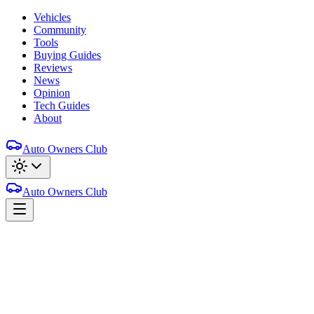
Vehicles
Community
Tools
Buying Guides
Reviews
News
Opinion
Tech Guides
About
Auto Owners Club
Auto Owners Club