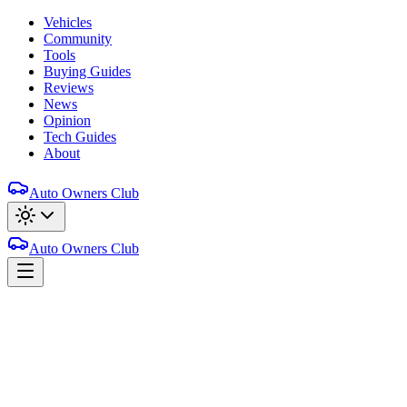
Vehicles
Community
Tools
Buying Guides
Reviews
News
Opinion
Tech Guides
About
Auto Owners Club
Auto Owners Club